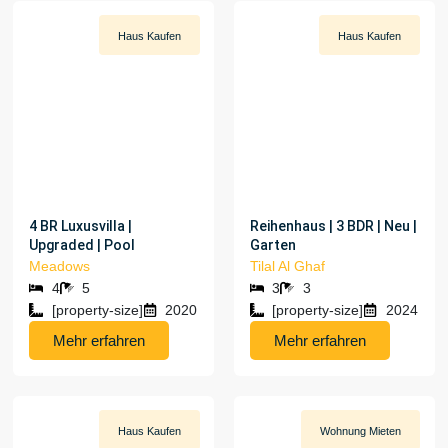
Haus
Kaufen
Haus
Kaufen
[PROPERTY-PRICE]
[PROPERTY-PRICE]
4 BR Luxusvilla |
Reihenhaus | 3 BDR | Neu |
Upgraded | Pool
Garten
Meadows
Tilal Al Ghaf
4
5
3
3
[property-size]
2020
[property-size]
2024
Mehr erfahren
Mehr erfahren
Haus
Kaufen
Wohnung
Mieten