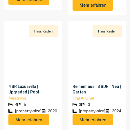
Mehr erfahren
Haus
Kaufen
Haus
Kaufen
[PROPERTY-PRICE]
[PROPERTY-PRICE]
4 BR Luxusvilla |
Reihenhaus | 3 BDR | Neu |
Upgraded | Pool
Garten
Meadows
Tilal Al Ghaf
4
5
3
3
[property-size]
2020
[property-size]
2024
Mehr erfahren
Mehr erfahren