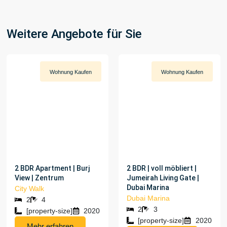
Weitere Angebote für Sie
Wohnung
Kaufen
Wohnung
Kaufen
[PROPERTY-PRICE]
[PROPERTY-PRICE]
2 BDR Apartment | Burj
2 BDR | voll möbliert |
View | Zentrum
Jumeirah Living Gate |
Dubai Marina
City Walk
Dubai Marina
2
4
2
3
[property-size]
2020
[property-size]
2020
Mehr erfahren